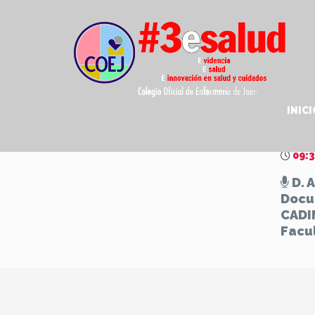
INICI
Recur
09:3
D. 
Docu
CADI
Facu