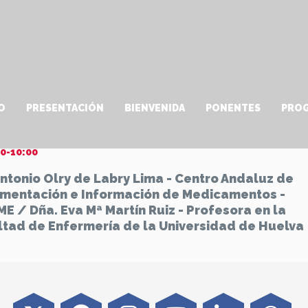
O
PRESENTACIÓN
BIENVENIDA
PONENTES
PRO
sos de utilidad para la práctica clínica 1
0-10:00
Antonio Olry de Labry Lima - Centro Andaluz de
mentación e Información de Medicamentos -
ME
/ Dña. Eva Mª Martín Ruiz - Profesora en la
ltad de Enfermería de la Universidad de Huelv