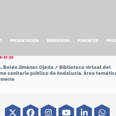
O
PRESENTACIÓN
BIENVENIDA
PONENTES
PRO
sos de utilidad para la práctica clínica 2
0-17:30
. Belén Jiménez Ojeda
/ Biblioteca virtual del
ma sanitario público de Andalucía. Área temátic
rmería