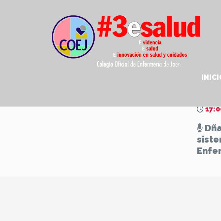
INICI
Recur
17:0
Dña
siste
Enfe